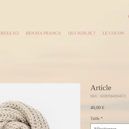
RVEZ ICI
RENATA FRANCA
QUI SUIS-JE ?
LE COCON
Article
SKU : 632835642834572
Prix
40,00 €
Taille
*
Sélectionner